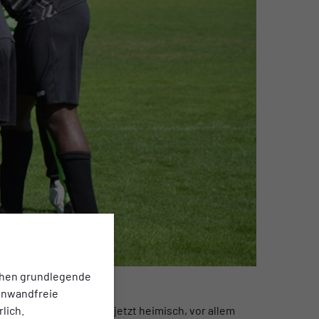
chen grundlegende
einwandfreie
burg e.V. viele schon jetzt heimisch, vor allem
lich.