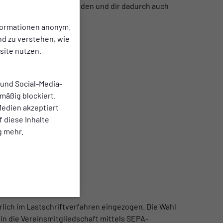
des FC International werden und dir dadurch auch
nformationen anonym.
nd zu verstehen, wie
ite nutzen.
 und Social-Media-
mäßig blockiert.
edien akzeptiert
f diese Inhalte
g mehr.
lich im Lastschriftverfahren eingezogen. Die Wahl
 in die Vereinsmitgliedschaft mittels SEPA-