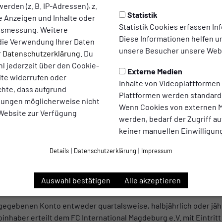
ven Mitgliedschaft kannst du ein Teil der aufstrebenden Familie 
erden (z. B. IP-Adressen), z.
Statistik
te Anzeigen und Inhalte oder
Statistik Cookies erfassen I
ltsmessung. Weitere
Diese Informationen helfen u
gdeburg e.V.
die Verwendung Ihrer Daten
unsere Besucher unsere Webs
r
Datenschutzerklärung
. Du
l jederzeit über den Cookie-
Externe Medien
ite widerrufen oder
Inhalte von Videoplattformen
mlungen (ab 18 Jahren)
chte, dass aufgrund
Plattformen werden standard
llungen möglicherweise nicht
Wenn Cookies von externen M
liedschaft
 Website zur Verfügung
werden, bedarf der Zugriff au
keiner manuellen Einwilligun
Details
|
Datenschutzerklärung
|
Impressum
Fördermitgliedschaft.
Auswahl bestätigen
Alle akzeptieren
egebenen Konto entweder quartalsweise, halbjährlich oder jähr
nhaber erteilt dem FC International Magdeburg e.V. mit Eintritt