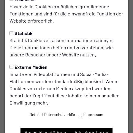
Matchday - Stadtpokal
Essenzielle Cookies ermöglichen grundlegende
Funktionen und sind für die einwandfreie Funktion der
In der nächsten Runde im Stadtpokal treffen wir auf die
Website erforderlich.
erste Vertretung von Roter Stern Sudenburg. Der Gegner
liegt momentan auf Platz 2 der Tabelle der Stadtoberliga
Statistik
und musste in 5 Spielen erst 4 Gegentore hinnehmen. Mit 4
Statistik Cookies erfassen Informationen anonym.
Siegen und nur einer Niederlage in der Meisterschaft
Diese Informationen helfen und zu verstehen, wie
dürfen die Sterne in der Pokalpartie als Favorit angesehen
unsere Besucher unsere Website nutzen.
werden. Nach zuletzt zwei unnötigen Niederlagen wird das
Externe Medien
Team um Trainer Max Kirbis aber dennoch alles daran
Inhalte von Videoplattformen und Social-Media-
setzen, die nächste Pokalrunde zu erreichen. Anstoss in
Plattformen werden standardmäßig blockiert. Wenn
der Sterne-Arena ist am Samstag um 15Uhr. Schiedsrichter
Cookies von externen Medien akzeptiert werden,
der Partie ist Ben-Luca Mann, an den Seiten assistieren
bedarf der Zugriff auf diese Inhalte keiner manuellen
Axel Bänsch und Simon Kremer.
Einwilligung mehr.
Details
|
Datenschutzerklärung
|
Impressum
Auswahl bestätigen
Alle akzeptieren