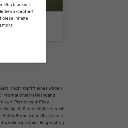
mäßig blockiert.
edien akzeptiert
f diese Inhalte
g mehr.
Gast. Nach Abpfiff eines wilden
C International im Nachgang
n zwei Partien vom Platz
das Spiel für den FC Inter. Nach
n Ball außerhalb des Strafraums
 wirklich ins Spiel. Folgerichtig