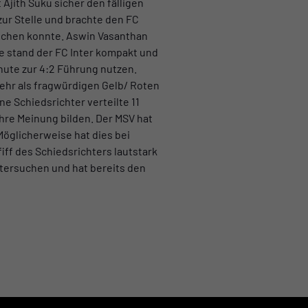
Ajith Suku sicher den fälligen
zur Stelle und brachte den FC
leichen konnte. Aswin Vasanthan
te stand der FC Inter kompakt und
nute zur 4:2 Führung nutzen.
 mehr als fragwürdigen Gelb/ Roten
e Schiedsrichter verteilte 11
ihre Meinung bilden. Der MSV hat
 Möglicherweise hat dies bei
ff des Schiedsrichters lautstark
untersuchen und hat bereits den