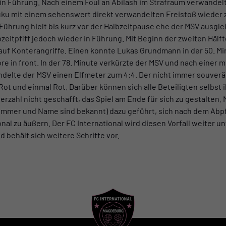
in Führung. Nach einem Foul an Abilash im Strafraum verwandelt 
 Suku mit einem sehenswert direkt verwandelten Freistoß wieder 
e Führung hielt bis kurz vor der Halbzeitpause ehe der MSV ausg
zeitpfiff jedoch wieder in Führung. Mit Beginn der zweiten Hälf
 auf Konterangriffe. Einen konnte Lukas Grundmann in der 50. Mi
ore in front. In der 78. Minute verkürzte der MSV und nach einer
delte der MSV einen Elfmeter zum 4:4. Der nicht immer souverän
Rot und einmal Rot. Darüber können sich alle Beteiligten selbst 
berzahl nicht geschafft, das Spiel am Ende für sich zu gestalten.
mmer und Name sind bekannt) dazu geführt, sich nach dem Abpfi
onal zu äußern. Der FC International wird diesen Vorfall weiter 
d behält sich weitere Schritte vor.