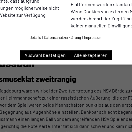
chte, dass aufgrund
Plattformen werden standard
llungen möglicherweise nicht
Wenn Cookies von externen M
 Website zur Verfügung
werden, bedarf der Zugriff au
keiner manuellen Einwilligun
Details
|
Datenschutzerklärung
|
Impressum
Auswahl bestätigen
Alle akzeptieren
ussball
smuseklat zweitrangig
 Magdeburg waren wir bei der Zweitvertretung des MSV Börde zu 
der Heimmannschaft zur einer rassistischen Äußerung, die der F
. Vor dem Spiel waren beide Mannschaften punktlos aus den erste
 Begegnung aus Augenhöhe einstellen. Denkbar schlecht begann 
ussmann einen langen Ball vor dem angreifenden MSV Spieler de
gerichtig die Rote Karte. Inter tat sich dann schwer und kam nicht