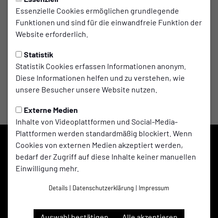
3 Punkte am Grünen Tisch
Essenzielle Cookies ermöglichen grundlegende
Funktionen und sind für die einwandfreie Funktion der
Leider reiste der Gast mit nur 7 Spielern an und trat dann
Website erforderlich.
nicht zum Spiel an.
Statistik
Statistik Cookies erfassen Informationen anonym.
Diese Informationen helfen und zu verstehen, wie
unsere Besucher unsere Website nutzen.
Externe Medien
Inhalte von Videoplattformen und Social-Media-
Plattformen werden standardmäßig blockiert. Wenn
Cookies von externen Medien akzeptiert werden,
bedarf der Zugriff auf diese Inhalte keiner manuellen
Einwilligung mehr.
Details
|
Datenschutzerklärung
|
Impressum
Auswahl bestätigen
Alle akzeptieren