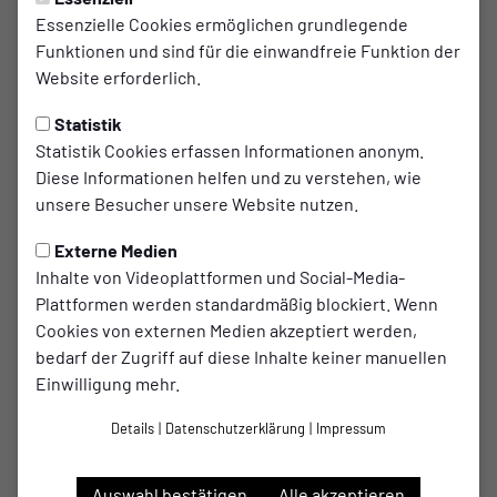
Überzeugender
Essenzielle Cookies ermöglichen grundlegende
Funktionen und sind für die einwandfreie Funktion der
Auswärtssieg im Testspiel
Website erforderlich.
gegen Besiegdas II
Statistik
Nach dem wir im letzten Testspiel deutlich
Statistik Cookies erfassen Informationen anonym.
Diese Informationen helfen und zu verstehen, wie
verloren haben. hatten wir im Vorfeld dieses Spiels
unsere Besucher unsere Website nutzen.
den Schwerpunkt im Training auf das Üben von
Spielsituationen geändert. Das Spiel fand bei
Externe Medien
hochsommerlichen Temperaturen von 33 Grad
Inhalte von Videoplattformen und Social-Media-
Plattformen werden standardmäßig blockiert. Wenn
Celsius statt.
Cookies von externen Medien akzeptiert werden,
bedarf der Zugriff auf diese Inhalte keiner manuellen
Von Beginn an dominiert unser Team den Gegner und setzt
Einwilligung mehr.
mit einem ruhigen Spielaufbau alles um, was im Training
geübt wurde. Wir erspielen uns zahlreiche Chancen, die
Details
|
Datenschutzerklärung
|
Impressum
zunächst nicht geutzt werden. Abilash verstolpert frei vor
dem gegenerischen Torwart, Shivam Shrivastava im
Auswahl bestätigen
Alle akzeptieren