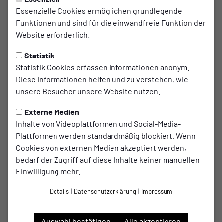
Gelungener
Essenzielle Cookies ermöglichen grundlegende
Funktionen und sind für die einwandfreie Funktion der
Pflichtspieleinstand
Website erforderlich.
Mit einem bunten Rahmenprogramm für „Toleranz
Statistik
und Vielfalt“ und einem Heimspiel gegen den SV
Statistik Cookies erfassen Informationen anonym.
Beyendorf ist der FC International gestern Abend
Diese Informationen helfen und zu verstehen, wie
in die Stadtliga Magdeburg gestartet. Eine leichte
unsere Besucher unsere Website nutzen.
Nervosität war unseren Jungs dabei von Beginn an
Externe Medien
anzumerken, gab es doch gegen dieser Gegner vor
Inhalte von Videoplattformen und Social-Media-
wenigen Wochen in der Vorbereitung eine
Plattformen werden standardmäßig blockiert. Wenn
empfindliche Niederlage. Und doch war es Abilash,
Cookies von externen Medien akzeptiert werden,
der nach 2 Minuten eine erste Großchance nicht
bedarf der Zugriff auf diese Inhalte keiner manuellen
Einwilligung mehr.
nutzte und den Ball neben das Tor setzte.
Aufregung dann in der 6. Minute als der
Details
|
Datenschutzerklärung
|
Impressum
Schiedsrichter nach einem Foul des gegenrischen
Torwarts an Fariz Nakkash auf Strafstoss
Auswahl bestätigen
Alle akzeptieren